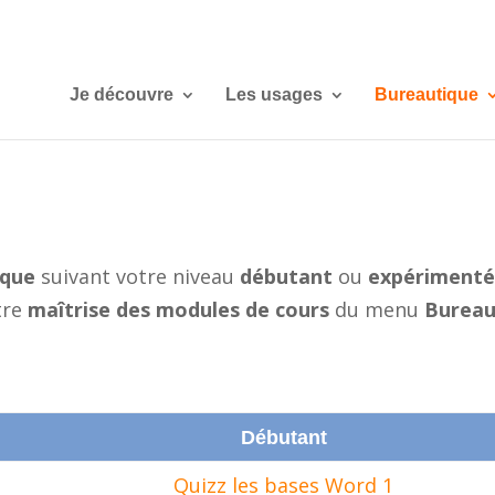
Je découvre
Les usages
Bureautique
ique
suivant votre niveau
débutant
ou
expériment
tre
maîtrise des modules de cours
du menu
Bureau
Débutant
Quizz les bases Word 1