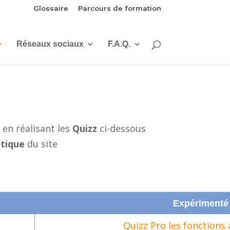
Glossaire
Parcours de formation
Réseaux sociaux
F.A.Q.
é
en réalisant les
Quizz
ci-dessous
tique
du site
Expérimenté 
Quizz Pro les fonctions