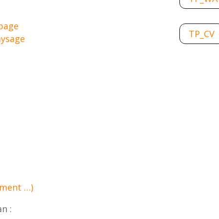
 page
TP_CV
paysage
e
ument …)
n :