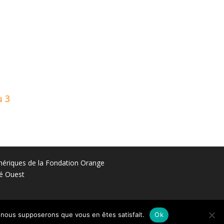
u 3
umériques de la Fondation Orange
té Ouest
e, nous supposerons que vous en êtes satisfait.
Ok