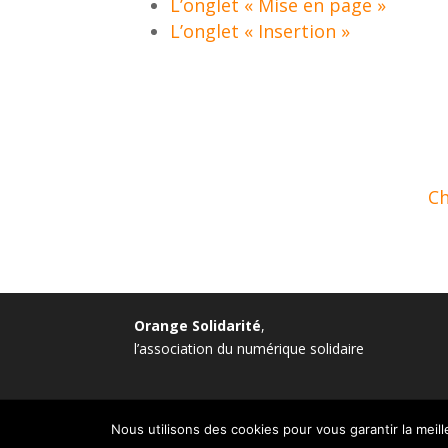
L’onglet « Mise en page »
L’onglet « Insertion »
Ch
Orange Solidarité
,
l’association du numérique solidaire
Copyright © 2026 Fondation Orange. All rights r
Nous utilisons des cookies pour vous garantir la meil