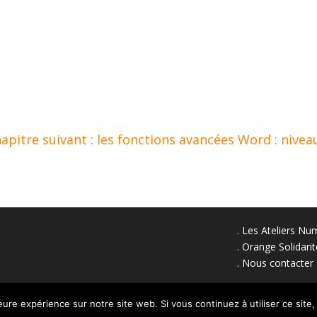
apitre suivant : les fonctions avancées Word : nivea
. Les Ateliers N
. Orange Solidari
. Nous contacter
eserved.
Mentions légales
leure expérience sur notre site web. Si vous continuez à utiliser ce sit