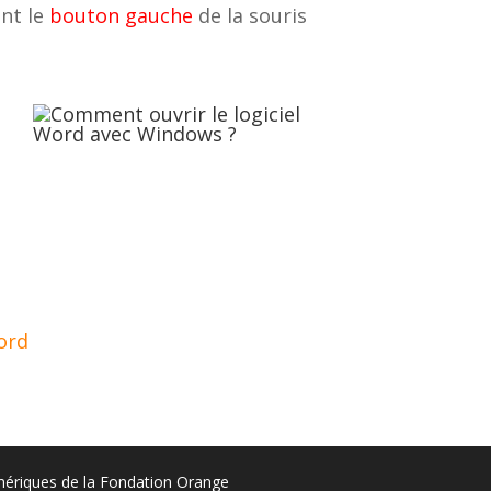
ant le
bouton gauche
de la souris
ord
umériques de la Fondation Orange